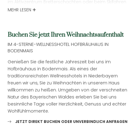
Anrede
im Aktivzentrum Bretterschachten oder beim Skifahren
am Großen Arber – die Region rund um unser
MEHR LESEN
Wellnesshotel bietet Ihnen abwechslungsreiche
Vorname
Möglichkeiten, aktiv zu entspannen und zur Ruhe zu
kommen.
Wonach suchen Sie?
Buchen Sie jetzt Ihren Weihnachtsaufenthalt
Nachname
Abends kehren Sie heim in die warme, festlich
IM 4-STERNE-WELLNESSHOTEL HOFBRÄUHAUS IN
Suchen
geschmückte Atmosphäre des Hofbräuhauses –
BODENMAIS
E-Mail
perfekt, um sich bei einem Glas Glühwein oder in der
Genießen Sie die festliche Jahreszeit bei uns im
Saunalandschaft aufzuwärmen und den Tag in aller
Einwilligung Marketing
Hofbräuhaus in Bodenmais. Als eines der
Ruhe ausklingen zu lassen.
traditionsreichsten Wellnesshotels in Niederbayern
* Pflichtfelder
freuen wir uns, Sie zu Weihnachten in unserem Haus
willkommen zu heißen. Umgeben von der verschneiten
JETZT ANMELDEN
Natur des Bayerischen Waldes erleben Sie bei uns
besinnliche Tage voller Herzlichkeit, Genuss und echter
Wohlfühlmomente.
JETZT DIREKT BUCHEN ODER UNVERBINDLICH ANFRAGEN