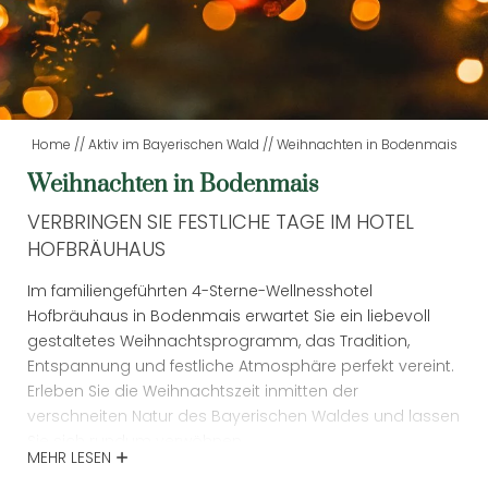
TAGESWELLNESS
LAST MINUTE
Home
//
Aktiv im Bayerischen Wald
//
Weihnachten in Bodenmais
Weihnachten in Bodenmais
AKTIV IM BAYERISCHEN
VERBRINGEN SIE FESTLICHE TAGE IM HOTEL
WALD
HOFBRÄUHAUS
Im familiengeführten 4-Sterne-Wellnesshotel
Silvester in Bodenmais
Hofbräuhaus in Bodenmais erwartet Sie ein liebevoll
gestaltetes Weihnachtsprogramm, das Tradition,
Weihnachten in Bodenmais
Entspannung und festliche Atmosphäre perfekt vereint.
Sommervergnügen
Erleben Sie die Weihnachtszeit inmitten der
verschneiten Natur des Bayerischen Waldes und lassen
Winterabenteuer
Sie sich rundum verwöhnen.
MEHR LESEN
Ausflugstipps für das ganze Jahr
Unser Haus im bekannten Luftkurort Bodenmais in