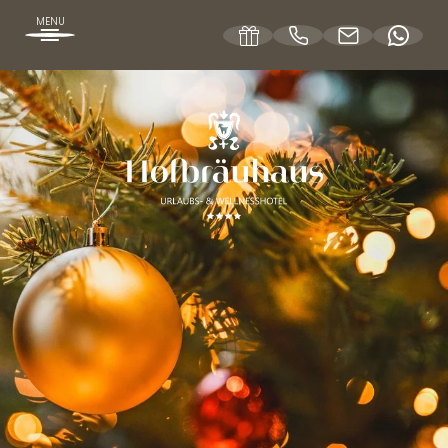
MENU
DE
DAS HOFBRÄUHAUS
ZIMMER UND PREISE
WELLNESSANGEBOTE
WELLNESSURLAUB