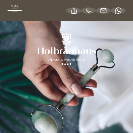
MENU
DE
EN
DAS HOFBRÄUHAUS
ZIMMER UND PREISE
WELLNESSANGEBOTE
WELLNESSURLAUB