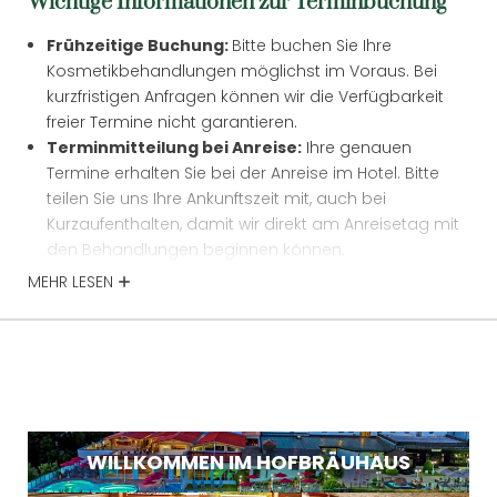
Wichtige Informationen zur Terminbuchung
* Pflichtfelder
Frühzeitige Buchung:
Bitte buchen Sie Ihre
Kosmetikbehandlungen möglichst im Voraus. Bei
JETZT ANMELDEN
kurzfristigen Anfragen können wir die Verfügbarkeit
freier Termine nicht garantieren.
Terminmitteilung bei Anreise:
Ihre genauen
Termine erhalten Sie bei der Anreise im Hotel. Bitte
teilen Sie uns Ihre Ankunftszeit mit, auch bei
Kurzaufenthalten, damit wir direkt am Anreisetag mit
den Behandlungen beginnen können.
Stornierung:
Sollten Sie einen Termin absagen und
MEHR LESEN
wir diesen nicht neu vergeben können, behalten wir
uns vor, 70 % des Behandlungspreises in Rechnung
zu stellen.
Gesundheitliche Hinweise:
Bitte informieren Sie uns
bei der Buchung über eine bestehende
Schwangerschaft oder relevante Erkrankungen.
Kontaktdaten:
Damit wir Sie bei Rückfragen
WILLKOMMEN IM HOFBRÄUHAUS
erreichen können, geben Sie uns bitte Ihre