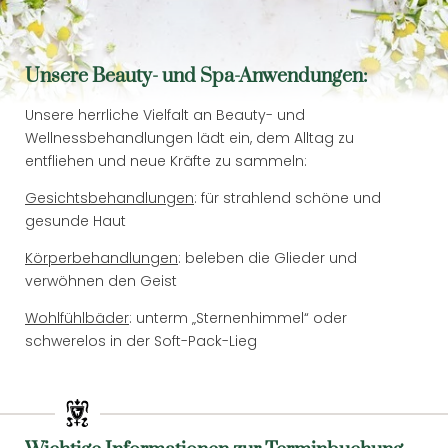
Unsere Beauty- und Spa-Anwendungen:
Unsere herrliche Vielfalt an Beauty- und
Wellnessbehandlungen lädt ein, dem Alltag zu
entfliehen und neue Kräfte zu sammeln:
Newsletteranmeldung
Gesichtsbehandlungen
: für strahlend schöne und
gesunde Haut
Anrede
Körperbehandlungen
: beleben die Glieder und
verwöhnen den Geist
Vorname
Wohlfühlbäder
: unterm „Sternenhimmel“ oder
Wonach suchen Sie?
schwerelos in der Soft-Pack-Lieg
Nachname
Suchen
E-Mail
Einwilligung Marketing