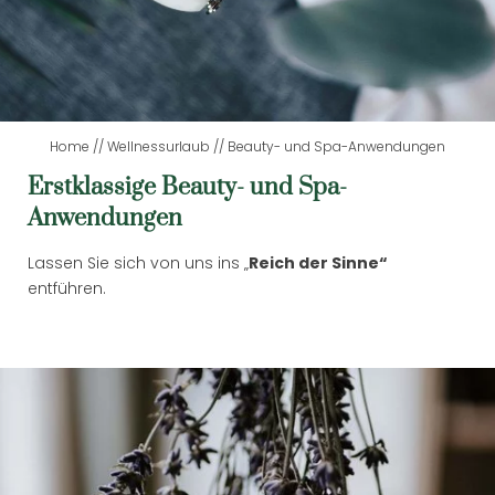
Sauna- und Wellnesslandschaft
Panoramasauna
Kelosauna
Textilsaunen
Home
//
Wellnessurlaub
//
Beauty- und Spa-Anwendungen
Badewelt
Erstklassige Beauty- und Spa-
Ruheräume
Anwendungen
Beauty- und Spa-Anwendungen
Lassen Sie sich von uns ins „
Reich der Sinne“
Gesichtsbehandlungen
entführen.
Körperbehandlungen
Bäder
TAGESWELLNESS