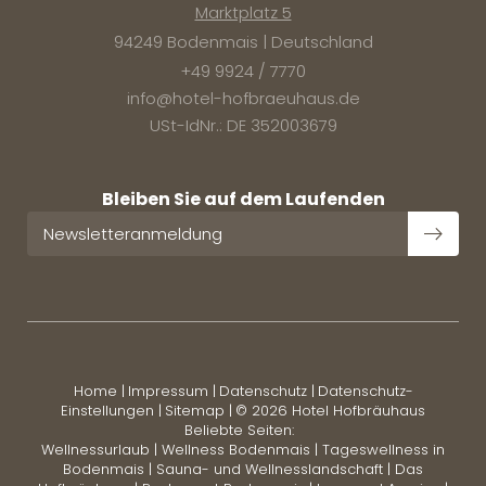
Marktplatz 5
94249 Bodenmais | Deutschland
+49 9924 / 7770
info@
hotel-hofbraeuhaus.
de
USt-IdNr.: DE 352003679
Bleiben Sie auf dem Laufenden
Newsletteranmeldung
Home
|
Impressum
|
Datenschutz
|
Datenschutz-
Einstellungen
|
Sitemap
|
© 2026 Hotel Hofbräuhaus
Beliebte Seiten:
Wellnessurlaub
|
Wellness Bodenmais
|
Tageswellness in
Bodenmais
|
Sauna- und Wellnesslandschaft
|
Das