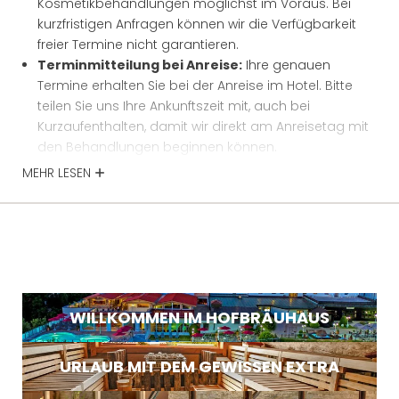
Kosmetikbehandlungen möglichst im Voraus. Bei
* Pflichtfelder
kurzfristigen Anfragen können wir die Verfügbarkeit
freier Termine nicht garantieren.
JETZT ANMELDEN
Terminmitteilung bei Anreise:
Ihre genauen
Termine erhalten Sie bei der Anreise im Hotel. Bitte
teilen Sie uns Ihre Ankunftszeit mit, auch bei
Kurzaufenthalten, damit wir direkt am Anreisetag mit
den Behandlungen beginnen können.
Stornierung:
Sollten Sie einen Termin absagen und
MEHR LESEN
wir diesen nicht neu vergeben können, behalten wir
uns vor, 70 % des Behandlungspreises in Rechnung
zu stellen.
Gesundheitliche Hinweise:
Bitte informieren Sie uns
bei der Buchung über eine bestehende
Schwangerschaft oder relevante Erkrankungen.
Kontaktdaten:
Damit wir Sie bei Rückfragen
WILLKOMMEN IM HOFBRÄUHAUS
erreichen können, geben Sie uns bitte Ihre
Telefonnummer oder E-Mail-Adresse an.
URLAUB MIT DEM GEWISSEN EXTRA