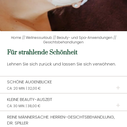
Sauna- und Wellnesslandschaft
Panoramasauna
Kelosauna
Textilsaunen
Home
//
Wellnessurlaub
//
Beauty- und Spa-Anwendungen
//
Gesichtsbehandlungen
Badewelt
Für strahlende Schönheit
Ruheräume
Beauty- und Spa-Anwendungen
Lehnen Sie sich zurück und lassen Sie sich verwöhnen.
Gesichtsbehandlungen
SCHÖNE AUGENBLICKE
Körperbehandlungen
CA. 20 MIN. | 32,00 €
Bäder
Die Augen sind der Spiegel der Seele. Genießen Sie eine
KLEINE BEAUTY-AUSZEIT
Augenmassage mit entspannender und glättender
CA. 30 MIN. | 38,00 €
TAGESWELLNESS
Wirkung für die Haut.
Gönnen Sie sich dreißig wohltuende Minuten und
REINE MÄNNERSACHE: HERREN-GESICHTSBEHANDLUNG,
entspannen bei einer Gesichts- und Dekolleté-
DR. SPILLER