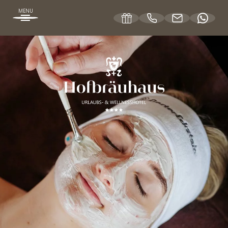
MENU
DE
EN
DAS HOFBRÄUHAUS
ZIMMER UND PREISE
WELLNESSANGEBOTE
WELLNESSURLAUB