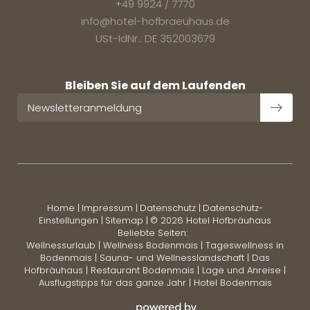
+49 9924 / 7770
info@
hotel-hofbraeuhaus.
de
USt-IdNr.: DE 352003679
Bleiben Sie auf dem Laufenden
Newsletteranmeldung
Home
|
Impressum
|
Datenschutz
|
Datenschutz-
Einstellungen
|
Sitemap
|
© 2026 Hotel Hofbräuhaus
Beliebte Seiten:
Wellnessurlaub
|
Wellness Bodenmais
|
Tageswellness in
Bodenmais
|
Sauna- und Wellnesslandschaft
|
Das
Hofbräuhaus
|
Restaurant Bodenmais
|
Lage und Anreise
|
Ausflugstipps für das ganze Jahr
|
Hotel Bodenmais