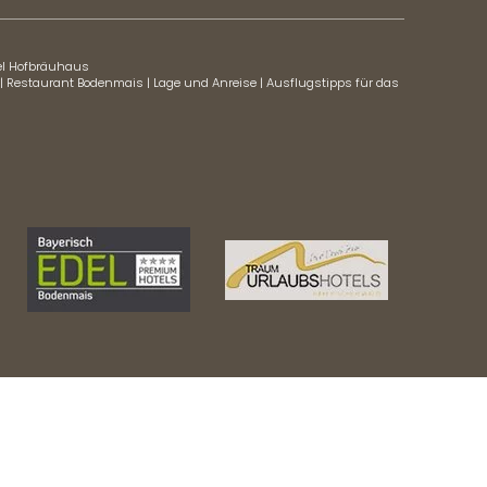
el Hofbräuhaus
|
Restaurant Bodenmais
|
Lage und Anreise
|
Ausflugstipps für das
UNVERBINDLICH
Einwilligung
ANFRAGEN
Marketing