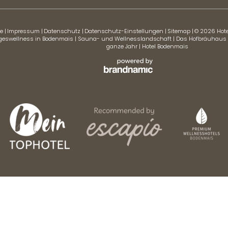
e
|
Impressum
|
Datenschutz
|
Datenschutz-Einstellungen
|
Sitemap
|
© 2026 Hot
geswellness in Bodenmais
|
Sauna- und Wellnesslandschaft
|
Das Hofbräuhaus
ganze Jahr
|
Hotel Bodenmais
(er)
Anrede
Vorname
Nachname
E-Mail