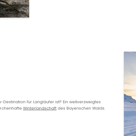
Anrede
Vorname
Wonach suchen Sie?
Nachname
Suchen
E-Mail
Einwilligung Marketing
* Pflichtfelder
Destination für Langläufer ist? Ein weitverzweigtes
JETZT ANMELDEN
ärchenhafte
Winterlandschaft
des Bayerischen Walds.