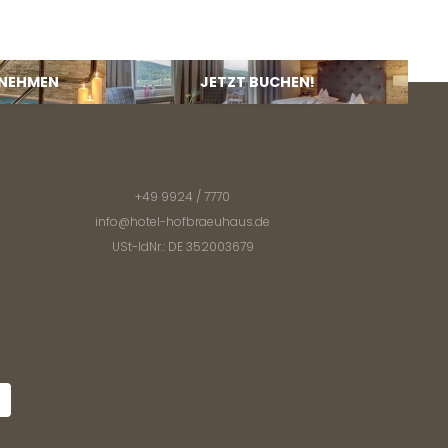
 NEHMEN
JETZT BUCHEN!
+49 9924 / 7770
info@
hotel-hofbraeuhaus.
de
USt-IdNr.: DE 352003679