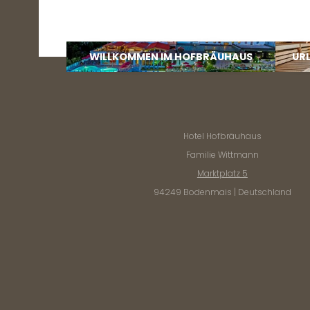
WILLKOMMEN IM HOFBRÄUHAUS
UR
Hotel Hofbräuhaus
Familie Wittmann
Marktplatz 5
94249 Bodenmais | Deutschland