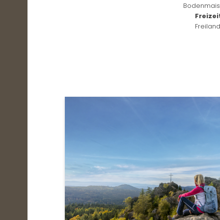
Bodenmais 
Freize
Freilan