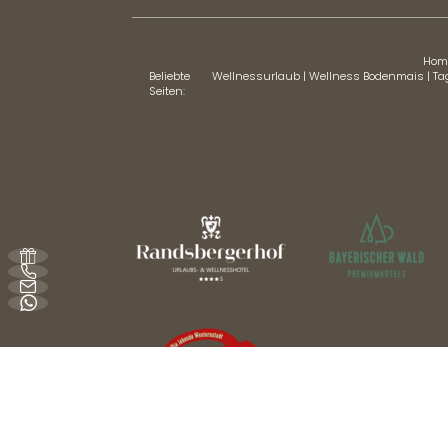
Hom
Beliebte
Wellnessurlaub
|
Wellness Bodenmais
|
Ta
Seiten:
Erwachsene(r)
Kind
Anreise
Abreise
* Pflichtfelder