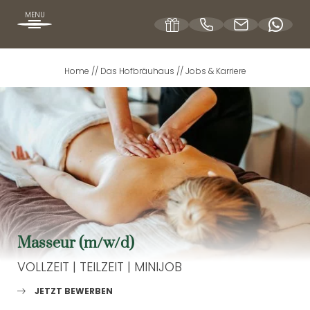
MENU
Home
//
Das Hofbräuhaus
//
Jobs & Karriere
DE
DAS HOFBRÄUHAUS
Ein Haus mit Geschichte
Restaurant
Gästeclub
Masseur (m/w/d)
Anreise
VOLLZEIT | TEILZEIT | MINIJOB
Ferienhaus Freiblick
Bildergalerie
JETZT BEWERBEN