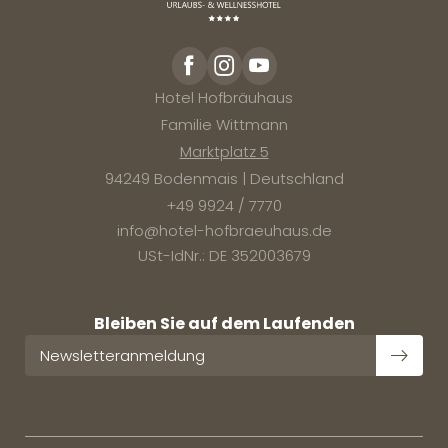
Newsletteranmeldung
TAGESWELLNESS
Anrede
Hotel Hofbräuhaus
LAST MINUTE
Familie Wittmann
Vorname
Marktplatz 5
Wonach suchen Sie?
94249 Bodenmais | Deutschland
Nachname
AKTIV IM BAYERISCHEN WALD
+49 9924 / 7770
Suchen
info@
hotel-hofbraeuhaus.
de
E-Mail
USt-IdNr.: DE 352003679
Einwilligung Marketing
Bleiben Sie auf dem Laufenden
* Pflichtfelder
Newsletteranmeldung
JETZT ANMELDEN